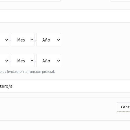
-
-
-
-
e actividad en la función judicial.
Canc