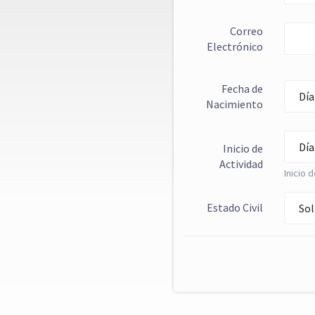
Correo
Electrónico
Fecha de
Nacimiento
Day
Month
Inicio de
Day
Actividad
Year
Inicio d
Month
Estado Civil
Year